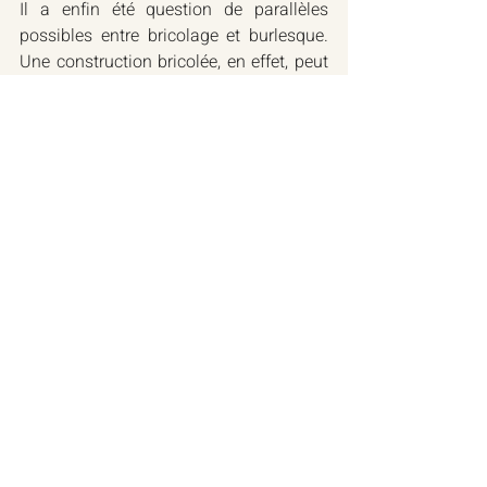
Il a enfin été question de parallèles 
possibles entre bricolage et burlesque. 
Une construction bricolée, en effet, peut 
amener au rire par son caractère ridicule 
et grotesque (dimension de ridicule qui 
peut alors s’étendre jusqu’au bricoleur 
ou à l’utilisateur de l’objet technique 
bricolé), comme peut relever du tragique, 
en se focalisant sur l’échec de 
l’entreprise technique.
Le bricolage peut comporter l’idée de la 
vérité – par l’exposition des lacunes 
techniques du bricoleur – comme du 
mensonge, cette fois par un 
arrangement peu orthodoxe relevant de 
la tromperie, tandis que le burlesque 
présente par des histoires et des 
situations drôles des formes de violence 
de notre monde.