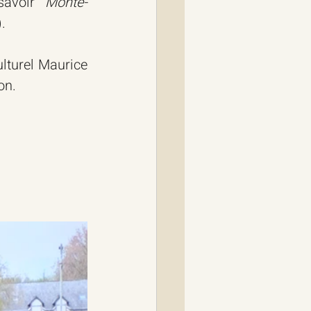
savoir 
Monte-
.
lturel Maurice 
on.